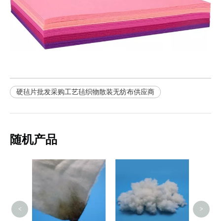
硬毡片批发采购工艺毡织物散装无纺布供应商
随机产品
喷涂
<
>