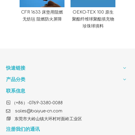
CFR 1633 床垫用阻燃
OEKO-TEX 100 原生
无纺毡 阻燃防火屏障
聚酯纤维球聚酯填充物
珍珠球填料
快速链接
产品分类
联系信息

（+86）-0769-3380-0088

sales@baiyue-cn.com

东莞市大岭山镇大环村对面岭工业区
注册我们的通讯