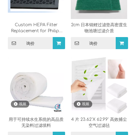
Custom HEPA Filter
2cm 日本锦鲤过滤垫高密度生
Replacement for Philips
物池塘过滤介质
Air Purifier FY1410 |
OEM/ODM Factory
询价
询价
Wholesale
视频
视频
用于可持续水生系统的高品质
4 片 23.62'X 62.99' 高效捕尘
无染料过滤填料
空气过滤毡