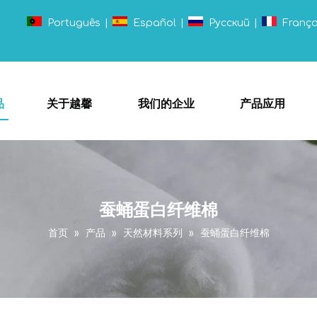
Português
|
Español
|
Pусский
|
França
品
关于越馨
我们的企业
产品应用
蚕蛹蛋白纤维棉
首页
»
产品
»
天然材料系列
»
蚕蛹蛋白纤维棉