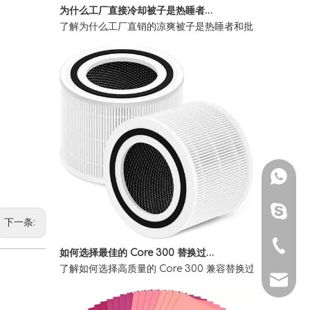
了解为什么工厂直销的凉爽被子是热睡者和批量购买者的终
whatsa
Skype：
下一条:
如何选择最佳的 Core 300 替换过滤器以清洁室内空气
电话：+ 8
了解如何选择高质量的 Core 300 兼容替换过滤器。了
电子邮件：