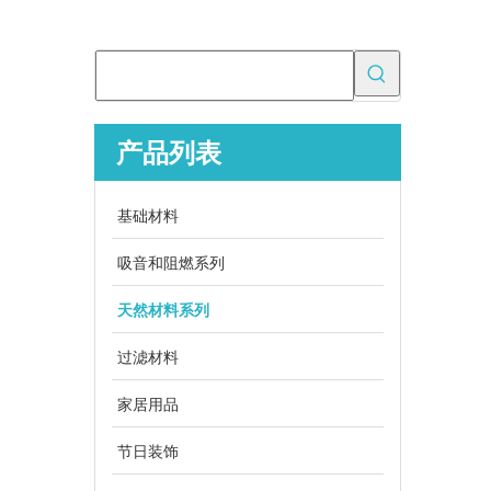
产品列表
为什么吸油垫对于溢出控制很重要？
基础材料
了解如何选择和使用吸油垫进行工业泄漏控制，确保安全
吸音和阻燃系列
天然材料系列
过滤材料
家居用品
节日装饰