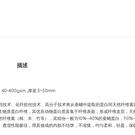
描述
-400gsm ;厚度:5~50mm
、化纤纺丝技术、高分子技术将从蚕蛹中提取的蛋白同天然纤维素
生物质蛋白纤维，其优良动物蛋白质富集于纤维表面，形成纤维皮层，天
素（棉、木、竹等），其组份一般为10%--40%的蚕蛹蛋白，90%--
、透湿性能极佳，用其做成的内胎不结饼，不缩拢，均匀柔和，轻盈，保