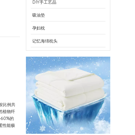
DIY手工艺品
吸油垫
孕妇枕
为批发买家提供 OEM 空气净化器替换过滤器
空气净化器替换过滤器的专业 OEM 制造商，为全球分销
记忆海绵枕头
按比例共
然植物纤
60%的
暖性能极
为什么工厂直接冷却被子是热睡者的最佳选择