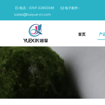

电话：0769-33800088

电子邮件：
sales@baiyue-cn.com
首页
产