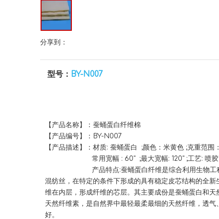
分享到：
型号：
BY-N007
【产品名称】：蚕蛹蛋白纤维棉
【产品编号】：BY-N007
【产品描述】：材质: 蚕蛹蛋白 ;颜色：米黄色 ;克重范围：40
常用宽幅 : 60" ;最大宽幅: 120" ;工艺: 喷胶
产品特点:蚕蛹蛋白纤维是综合利用生物工程技术
混纺丝，在特定的条件下形成的具有稳定皮芯结构的全新
维在内层，形成纤维的芯层。其主要成份是蚕蛹蛋白和天然纤维
天然纤维素，是自然界中最轻最柔最细的天然纤维，透气
好。