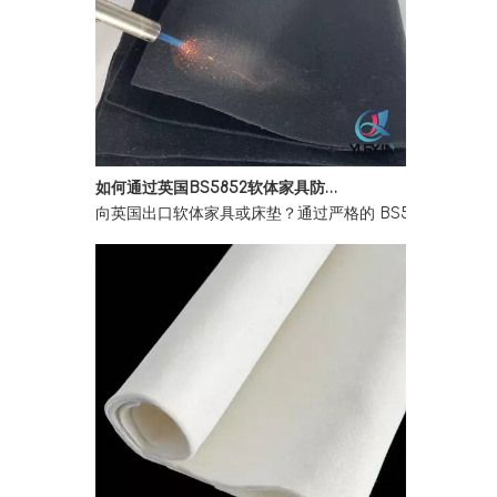
如何通过英国BS5852软体家具防火法规
向英国出口软体家具或床垫？通过严格的 BS5852 第 