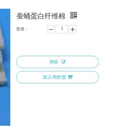
蚕蛹蛋白纤维棉
数量：
询价
加入询价篮