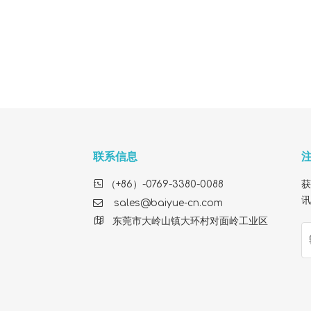
联系信息

（+86）-0769-3380-0088
获
讯

sales@baiyue-cn.com

东莞市大岭山镇大环村对面岭工业区