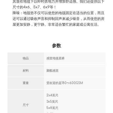
其放在地毯下以即时抓地力并增加舒适感。我们还提供以下
尺寸的4x6、5x7、6x9等！
降噪：地毯垫不仅可以使您的地毯固定在适当的位置，而且
还可以通过吸收声音和抑制回声来减少噪音，从而使您的房
屋更加安静，更宁静。非常适合繁忙的家庭或公寓生活。
参数
物品
感觉地毯底裤
材料
聚酯感觉
重量
受欢迎的是180〜600GSM
2x4英尺
3x5英尺
尺寸
5x8英尺