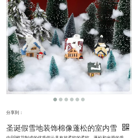
分享到：
圣诞假雪地装饰棉像蓬松的室内雪
由PP棉花制成的优质假云具有超柔软的柔软，蓬松和光滑的质