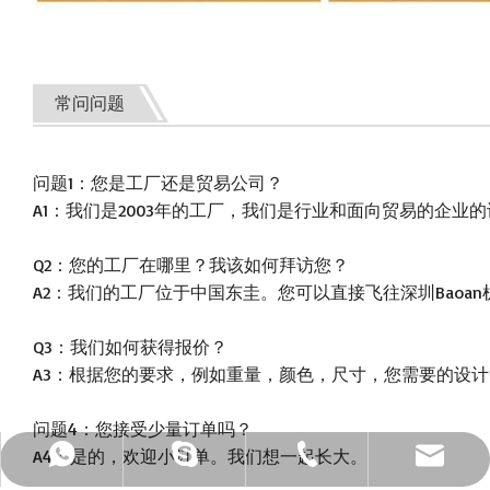
常问问题
问题1：您是工厂还是贸易公司？
A1：我们是2003年的工厂，我们是行业和面向贸易的企
Q2：您的工厂在哪里？我该如何拜访您？
A2：我们的工厂位于中国东圭。您可以直接飞往深圳Baoa
Q3：我们如何获得报价？
A3：根据您的要求，例如重量，颜色，尺寸，您需要的设计
问题4：您接受少量订单吗？
A4：是的，欢迎小订单。我们想一起长大。
电子邮件：sales@baiyue-cn.com
whatsapp：+86 13925533406
电话：+ 86-0769-3380-0088
Skype：+ 86-13809266841