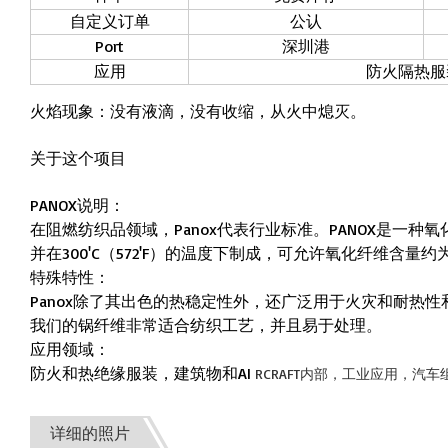
自定义订单
公认
Port
深圳港
应用
防火隔热服
火焰现象：没有液滴，没有收缩，从火中熄灭。
关于这个项目
PANOX说明：
在阻燃纺织品领域，Panox代表行业标准。PANOX是一
并在300'C（572'F）的温度下制成，可允许氧化纤维含量约
特殊特性：
Panox除了其出色的热稳定性外，还广泛用于火灾和耐热
我们的锅纤维非常适合纺织工艺，并且易于处理。
应用领域：
防火和热绝缘服装，建筑物和AI
RCRAFT内部，工业应用，汽
详细的照片