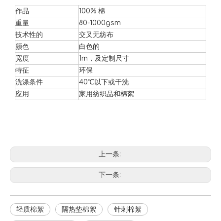
作品
100% 棉
重量
80-1000gsm
技术性的
交叉无纺布
颜色
白色的
宽度
1m，及定制尺寸
特征
环保
洗涤条件
40℃以下或干洗
吸油垫使用什么材料？
应用
家用纺织品和棉絮
选择吸油垫的专家指南。了解聚丙烯材料、耐用性、处置合规性和智
上一条:
下一条:
轻质棉絮
隔热垫棉絮
针刺棉絮