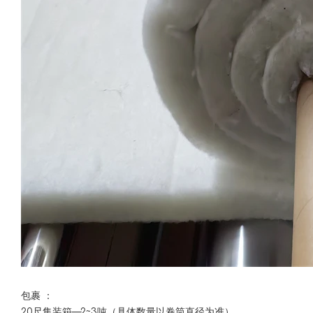
包裹 ：
20尺集装箱—2~3吨（具体数量以卷筒直径为准）