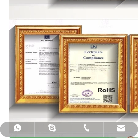
电子邮件：sales@baiyue-cn.com
whatsapp：+86 13925533406
电话：+ 86-0769-3380-0088
Skype：+ 86-13809266841