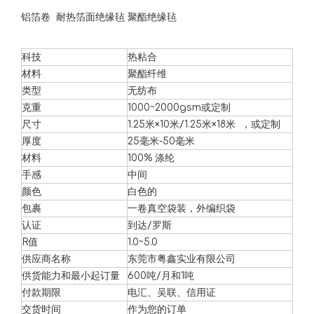
铝箔卷 耐热箔面绝缘毡 聚酯绝缘毡
科技
热粘合
材料
聚酯纤维
类型
无纺布
克重
1000~2000gsm或定制
尺寸
1.25米×10米/1.25米×18米 ，或定制
厚度
25毫米-50毫米
材料
100% 涤纶
手感
中间
颜色
白色的
包裹
一卷真空袋装，外编织袋
认证
到达/罗斯
R值
1.0~5.0
供应商名称
东莞市粤鑫实业有限公司
供货能力和最小起订量
600吨/月和1吨
付款期限
电汇、吴联、信用证
交货时间
作为您的订单