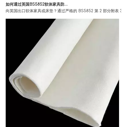
如何通过英国BS5852软体家具防火法规
向英国出口软体家具或床垫？通过严格的 BS5852 第 2 部分附表