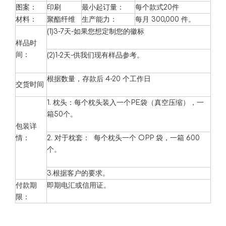
图案：
印刷
最小起订量：
每个款式20件
材料：
聚酯纤维
生产能力：
每月 300,000 件。
(1)3-7天-如果您想定制您的徽标
样品时
间：
(2)1-2天-供我们现有样品参考。
根据数量，存款后 4-20 个工作日
交货时间
1. 枕头：每个枕头装入一个PE袋（真空压缩），一
箱50个。
包装详
情：
2. 对于枕套： 每个枕头一个 OPP 袋，一箱 600
个。
为什么吸油垫对于溢出控制很重要？
3.根据客户的要求。
了解如何选择和使用吸油垫进行工业泄漏控制，确保安全、合规性和
付款期
即期电汇或信用证。
限：