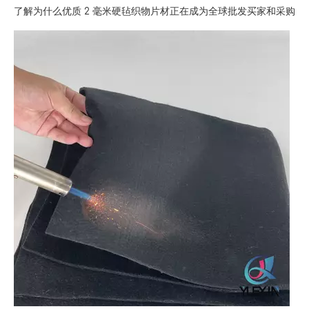
了解为什么优质 2 毫米硬毡织物片材正在成为全球批发买家和采购