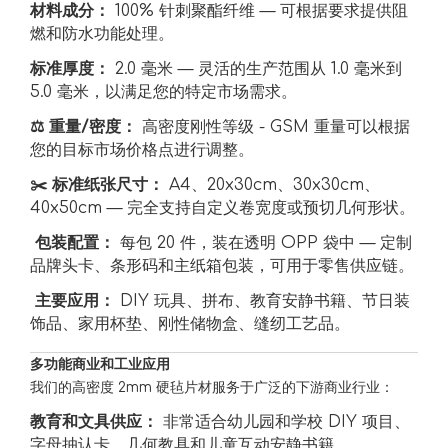
材料成分：
100% 针刺聚酯纤维 — 可根据要求提供阻
燃和防水功能处理。
标准厚度：
2.0 毫米 — 灵活的生产范围从 1.0 毫米到
5.0 毫米，以满足您的特定市场需求。
⚖️ 重量/密度：
高密度刚性等级 - GSM 重量可以根据
您的目标市场价格点进行调整。
✂️ 标准纸张尺寸：
A4、20x30cm、30x30cm、
40x50cm — 完全支持自定义卷宽度或预切几何形状。
️ 包装配置：
每包 20 件，装在透明 OPP 袋中 — 定制
品牌头卡、条形码和主纸箱包装，可用于零售供应链。
️ 主要应用：
DIY 玩具、拼布、教育安静书籍、节日装
饰品、家用杯垫、刚性储物盒、缝纫工艺品。
多功能商业和工业应用
我们的高密度 2mm 硬毡片材服务于广泛的下游商业行业：
教育和文具供应：
非常适合幼儿园和学校 DIY 项目、
字母抽认卡、几何教具和儿童互动安静书籍。