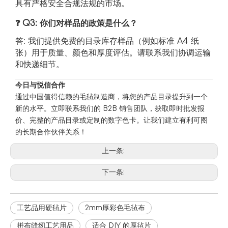
具有严格安全合规法规的市场。
❓ Q3: 你们对样品的政策是什么？
答: 我们提供免费的目录库存样品（例如标准 A4 纸
张）用于质量、颜色和厚度评估。请联系我们协调运输
和快递细节。
今日与悦信合作
通过中国值得信赖的毛毡制造商，将您的产品目录提升到一个
新的水平。立即联系我们的 B2B 销售团队，获取即时批发报
价、完整的产品目录或定制的数字色卡。让我们建立有利可图
如何毡羊毛？
的长期合作伙伴关系！
羊毛毡是一种古老的工艺，通过热量、水分和摩擦将松散的羊毛纤维
上一条:
下一条:
工艺品用硬毡片
2mm厚彩色毛毡布
拼布缝纫工艺用品
适合 DIY 的厚毡片