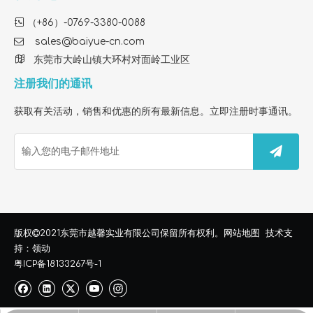

（+86）-0769-3380-0088

sales@baiyue-cn.com

东莞市大岭山镇大环村对面岭工业区
注册我们的通讯
获取有关活动，销售和优惠的所有最新信息。立即注册时事通讯。
如何选择最佳的 Core 300 替换过滤器以清洁室内空气
了解如何选择高质量的 Core 300 兼容替换过滤器。了解 H13 
东莞市越馨实业有限公司
版权

2021
保留所有权利。
网站地图
技术支
持：
领动
粤ICP备18133267号-1