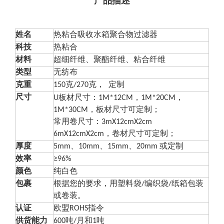
产品描述
姓名
热粘合吸收水箱聚合物过滤器
科技
热粘合
材料
超细纤维、聚酯纤维、粘合纤维
类型
无纺布
克重
150克/270克，
定制
尺寸
U
板材尺寸：1M*12CM，1M*20CM，
1M*30CM，板材尺寸可定制；
常用卷尺寸：3mX12cmX2cm
6mX12cmX2cm，卷材尺寸可定制；
厚度
5mm、10mm、15mm、20mm 或定制
效率
≥96%
颜色
纯白色
包裹
根据您的要求，用塑料袋/编织袋/纸箱包装
或卷装。
认证
欧盟ROHS指令
供货能力
600吨/月和1吨