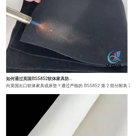
如何通过英国BS5852软体家具防火法规
向英国出口软体家具或床垫？通过严格的 BS5852 第 2 部分附表