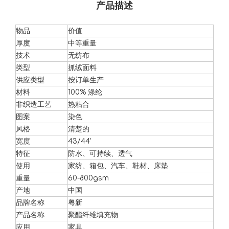
产品描述
物品
价值
厚度
中等重量
技术
无纺布
类型
抓绒面料
供应类型
按订单生产
材料
100% 涤纶
非织造工艺
热粘合
图案
染色
风格
清楚的
宽度
43/44'
特征
防水、可持续、透气
使用
家纺、箱包、汽车、鞋材、床垫
重量
60-800gsm
产地
中国
品牌名称
粤新
产品名称
聚酯纤维填充物
应用
家具