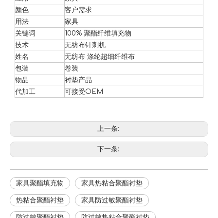
颜色
客户需求
用法
家具
关键词
100% 聚酯纤维填充物
技术
无纺布针刺机
姓名
无纺布 涤纶超细纤维布
如何毡羊毛？
包装
卷装
羊毛毡是一种古老的工艺，通过热量、水分和摩擦将松散的羊毛纤维
物品
衬垫产品
代加工
可接受OEM
上一条:
下一条:
家具聚酯填充物
家具热粘合聚酯衬垫
热粘合聚酯衬垫
家具防过敏聚酯衬垫
防过敏聚酯衬垫
防过敏热粘合聚酯衬垫