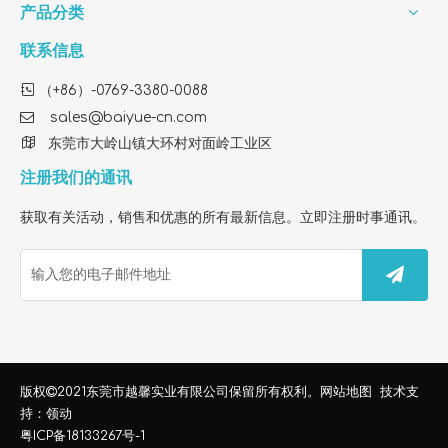
产品分类
联系信息

（+86）-0769-3380-0088

sales@baiyue-cn.com

东莞市大岭山镇大环村对面岭工业区
注册我们的通讯
获取有关活动，销售和优惠的所有最新信息。立即注册时事通讯。
How To Find A Reliable OEM Factory for FY1410 HEPA Filter Customization
Looking for a custom air purifier filter factory? We provide
东莞市越馨实业有限公司
版权

2021
保留所有权利。
网站地图
技术支
持：
领动
粤ICP备18133267号-1