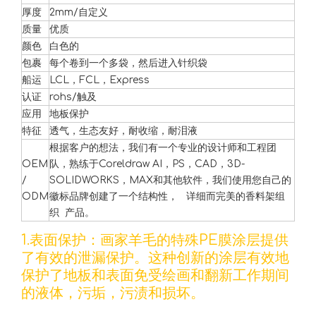
厚度
2mm/自定义
质量
优质
颜色
白色的
包裹
每个卷到一个多袋，然后进入针织袋
船运
LCL，FCL，Express
认证
rohs/触及
应用
地板保护
特征
透气，生态友好，耐收缩，耐泪液
根据客户的想法，我们有一个专业的设计师和工程团
OEM
队，熟练于Coreldraw AI，PS，CAD，3D-
/
SOLIDWORKS，MAX和其他软件，我们使用您自己的
ODM
徽标品牌创建了一个结构性， 详细而完美的香料架组
织 产品。
1.表面保护：画家羊毛的特殊PE膜涂层提供
了有效的泄漏保护。这种创新的涂层有效地
保护了地板和表面免受绘画和翻新工作期间
的液体，污垢，污渍和损坏。