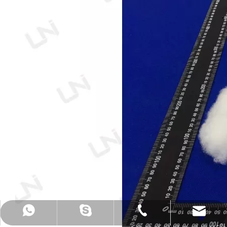
电子邮件：sales@baiyue-cn.com
whatsapp：+86 13925533406
电话：+ 86-0769-3380-0088
Skype：+ 86-13809266841