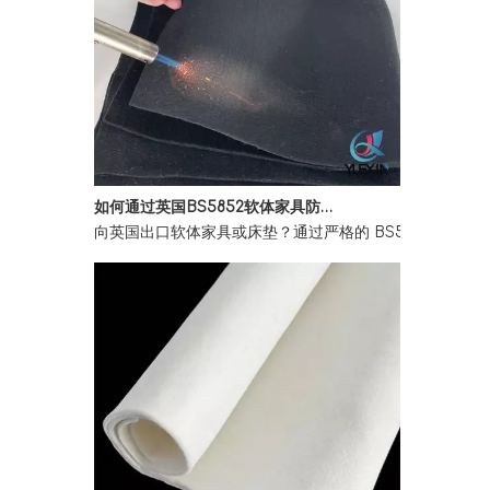
如何通过英国BS5852软体家具防火法规
向英国出口软体家具或床垫？通过严格的 BS5852 第 