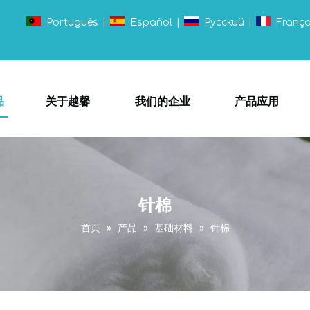
Português
|
Español
|
Pусский
|
França
品
关于越馨
我们的企业
产品应用
针棉
首页
»
产品
»
基础材料
»
针棉