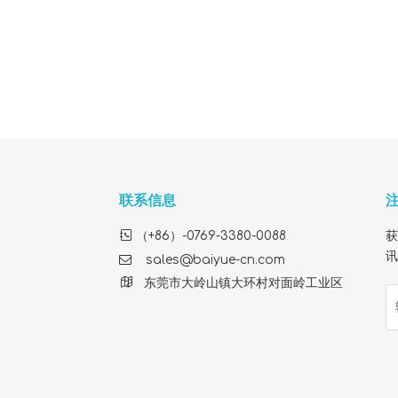
联系信息

（+86）-0769-3380-0088
获
讯

sales@baiyue-cn.com

东莞市大岭山镇大环村对面岭工业区