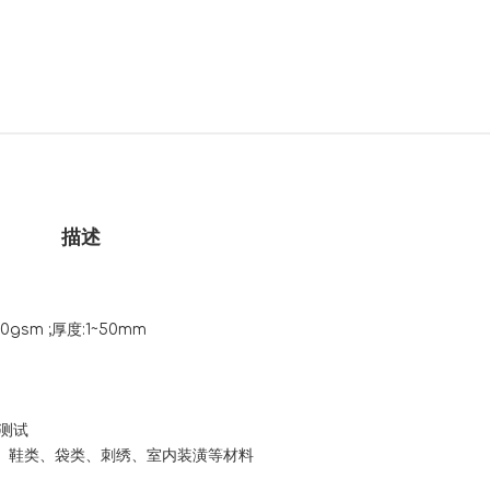
描述
sm ;厚度:1~50mm
醛测试
、鞋类、袋类、刺绣、室内装潢等材料