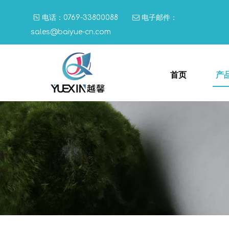

电话：0769-33800088

电子邮件：
sales@baiyue-cn.com
首页
产