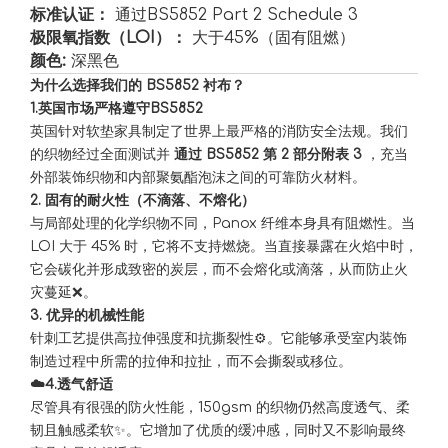
标准认证：
通过BS5852 Part 2 Schedule 3
极限氧指数（LOI）：
大于45%（固有阻燃）
颜色:
深黑色
为什么选择我们的 BS5852 衬布？
1.英国市场严格遵守BS5852
英国针对软垫家具制定了世界上最严格的消防安全法规。我们
的织物经过全面测试并
通过 BS5852 第 2 部分附表 3
，充当
外部装饰织物和内部聚氨酯泡沫之间的可靠防火材料️。
2. 固有的耐火性（不滴落、不熔化）
与局部处理的化学织物不同，Panox 纤维本身具有阻燃性️。当
LOI 大于 45% 时，它将不支持燃烧。当直接暴露在火焰中时，
它会碳化并形成致密的炭层，而不会熔化或滴落，从而防止火
灾蔓延❌。
3. 优异的机械性能
针刺工艺提供高拉伸强度和抗撕裂性⚙️。它能够承受室内装饰
制造过程中所需的拉伸和拉扯，而不会撕裂或移位。
☁️4.透气舒适
尽管具有很强的防火性能，150gsm 的织物仍然高度透气、柔
韧且触感柔软✨。它增加了优质的缓冲感，同时又不影响最终