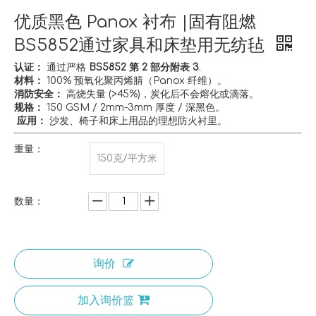
优质黑色 Panox 衬布 |固有阻燃
BS5852通过家具和床垫用无纺毡
认证：
通过严格
BS5852 第 2 部分附表 3
.
材料：
100% 预氧化聚丙烯腈（Panox 纤维）。
消防安全：
高烧失量 (>45%)，炭化后不会熔化或滴落。
规格：
150 GSM / 2mm-3mm 厚度 / 深黑色。
️ 应用：
沙发、椅子和床上用品的理想防火衬里。
重量：
150克/平方米
数量：
询价
加入询价篮