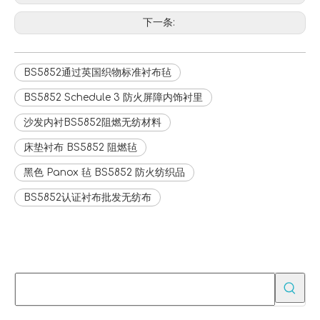
下一条:
BS5852通过英国织物标准衬布毡
BS5852 Schedule 3 防火屏障内饰衬里
沙发内衬BS5852阻燃无纺材料
床垫衬布 BS5852 阻燃毡
黑色 Panox 毡 BS5852 防火纺织品
BS5852认证衬布批发无纺布
为批发买家提供 OEM 空气净化器替换过滤器