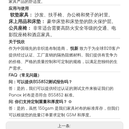
家具产品的舒适度。
应用与使用
️ 软垫家具：
沙发、扶手椅、办公椅和凳子的衬里。
床上用品和床垫：
豪华床垫和床垫垫的防火保护层。
公共座椅：
非常适合需要高防火安全等级的交通、电
影院座椅和酒店家具。
关于悦欣
作为中国领先的非织造布制造商，
悦新
致力于为全球B2B客户
提供经过认证、工厂直销的隔热阻燃材料。我们提供有竞争力
的价格、严格的质量控制和可定制的规格，以满足您独特的生
产需求。
FAQ（常见问题）
问：可以提供BS5852测试报告吗？
答：是的，我们可以提供经过认证的测试文件来验证我们的
Panox 衬布是否符合 BS5852 标准。
问: 你们支持定制重量和厚度吗？
⚙️
答：是的，虽然 150gsm 是我们家具衬布的标准库存，但我们
可以根据您的批量订单要求定制 GSM 和厚度。
为什么吸油垫对于溢出控制很重要？
上一条:
了解如何选择和使用吸油垫进行工业泄漏控制，确保安全、合规性和